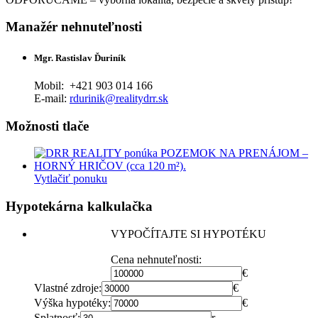
Manažér nehnuteľnosti
Mgr. Rastislav Ďuriník
Mobil:
+421 903 014 166
E-mail:
rdurinik@realitydrr.sk
Možnosti tlače
Vytlačiť ponuku
Hypotekárna kalkulačka
VYPOČÍTAJTE SI HYPOTÉKU
Cena nehnuteľnosti:
€
Vlastné zdroje:
€
Výška hypotéky:
€
Splatnosť:
r.