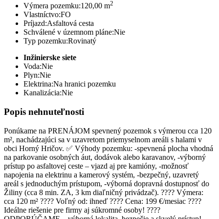
2
Výmera pozemku:
120,00 m
Vlastníctvo:
FO
Príjazd:
Asfaltová cesta
Schválené v územnom pláne:
Nie
Typ pozemku:
Rovinatý
Inžinierske siete
Voda:
Nie
Plyn:
Nie
Elektrina:
Na hranici pozemku
Kanalizácia:
Nie
Popis nehnuteľnosti
Ponúkame na PRENÁJOM spevnený pozemok s výmerou cca 120
m², nachádzajúci sa v uzavretom priemyselnom areáli s halami v
obci Horný Hričov. ✅ Výhody pozemku: -spevnená plocha vhodná
na parkovanie osobných áut, dodávok alebo karavanov, -výborný
prístup po asfaltovej ceste – vjazd aj pre kamióny, -možnosť
napojenia na elektrinu a kamerový systém, -bezpečný, uzavretý
areál s jednoduchým prístupom, -výborná dopravná dostupnosť do
Žiliny (cca 8 min. ZA, 3 km diaľničný privádzač). ???? Výmera:
cca 120 m² ???? Voľný od: ihneď ???? Cena: 199 €/mesiac ????
Ideálne riešenie pre firmy aj súkromné osoby! ????
ODPORÚČAME – výborná lokalita, bezpečie a skvelý prístup!