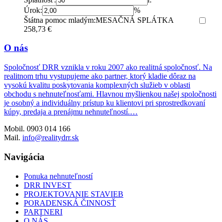
Úrok:
%
Štátna pomoc mladým:
MESAČNÁ SPLÁTKA
258,73 €
O nás
Spoločnosť DRR vznikla v roku 2007 ako realitná spoločnosť. Na
realitnom trhu vystupujeme ako partner, ktorý kladie dôraz na
vysokú kvalitu poskytovania komplexných služieb v oblasti
obchodu s nehnuteľnosťami. Hlavnou myšlienkou našej spoločnosti
je osobný a individuálny prístup ku klientovi pri sprostredkovaní
kúpy, predaja a prenájmu nehnuteľností.…
Mobil. 0903 014 166
Mail.
info@realitydrr.sk
Navigácia
Ponuka nehnuteľností
DRR INVEST
PROJEKTOVANIE STAVIEB
PORADENSKÁ ČINNOSŤ
PARTNERI
O NÁS